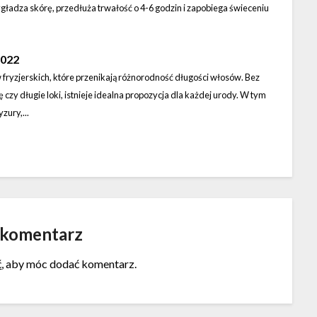
gładza skórę, przedłuża trwałość o 4-6 godzin i zapobiega świeceniu
2022
w fryzjerskich, które przenikają różnorodność długości włosów. Bez
 czy długie loki, istnieje idealna propozycja dla każdej urody. W tym
zury,...
 komentarz
ć
, aby móc dodać komentarz.