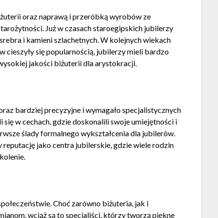
biżuterii oraz naprawą i przeróbką wyrobów ze
starożytności. Już w czasach staroegipskich jubilerzy
 srebra i kamieni szlachetnych. W kolejnych wiekach
 cieszyły się popularnością, jubilerzy mieli bardzo
okiej jakości biżuterii dla arystokracji.
 coraz bardziej precyzyjne i wymagało specjalistycznych
i się w cechach, gdzie doskonalili swoje umiejętności i
ierwsze ślady formalnego wykształcenia dla jubilerów.
 reputację jako centra jubilerskie, gdzie wiele rodzin
kolenie.
społeczeństwie. Choć zarówno biżuteria, jak i
anom, wciąż są to specjaliści, którzy tworzą piękne