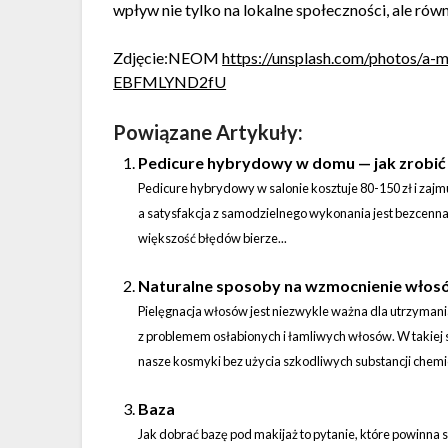
wpływ nie tylko na lokalne społeczności, ale rów
Zdjęcie:NEOM
https://unsplash.com/photos/a-
EBFMLYND2fU
Powiązane Artykuły:
Pedicure hybrydowy w domu — jak zrobić
Pedicure hybrydowy w salonie kosztuje 80-150 zł i zajm
a satysfakcja z samodzielnego wykonania jest bezcenna
większość błędów bierze...
Naturalne sposoby na wzmocnienie włos
Pielęgnacja włosów jest niezwykle ważna dla utrzymani
z problemem osłabionych i łamliwych włosów. W takiej 
nasze kosmyki bez użycia szkodliwych substancji chemic
Baza
Jak dobrać bazę pod makijaż to pytanie, które powinna