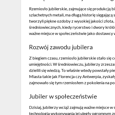
Rzemiosło jubilerskie, zajmujące się produkcją 
szlachetnych metali, ma długą historię sięgającą 
tworzyli piękne ozdoby z wysokiej jakości złota,
średniowiecznych, kiedy rycerstwo i dwory królów
ważne miejsce w społeczeństwie jako dostawcy wys
Rozwój zawodu jubilera
Z biegiem czasu, rzemiosło jubilerskie stało się
umiejętności. W średniowieczu, jubilerzy zrzeszal
dzielili się wiedzą. To właśnie wtedy powstały p
Miasta takie jak Florencja czy Antwerpia, zyskały
zajmowało się tym rzemiosłem z pokolenia na po
Jubiler w społeczeństwie
Dzisiaj, jubilerzy wciąż zajmują ważne miejsce w 
technologia wykonywania jej uległy ogromnym zmi