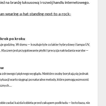
nież na branżę luksusową i rozwój handlu internetowego.
man-wearing-a-hat-standing-next-to-a-rock-
 krok po kroku
uje godzinę. W domu — kosztuje tyle co lakier hybrydowy i lampa UV,
. Kluczem jest przygotowanie płytki i precyzja nakładania warstw —
ów
a zdrowego i pięknego wyglądu. Niektóre osoby borykają się jednak
sytuacji warto sięgnąć po naturalne metody, które pomogą wzmocnić
znych....
 sobie zadać każda kobieta przed zakupem podkładu — bo to baza, nie