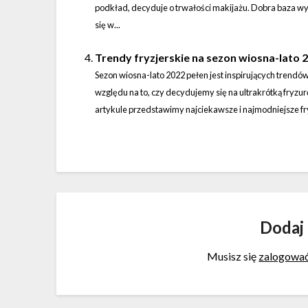
podkład, decyduje o trwałości makijażu. Dobra baza wy
się w...
Trendy fryzjerskie na sezon wiosna-lato 
Sezon wiosna-lato 2022 pełen jest inspirujących trendó
względu na to, czy decydujemy się na ultrakrótką fryzurę
artykule przedstawimy najciekawsze i najmodniejsze fry
Dodaj
Musisz się
zalogowa