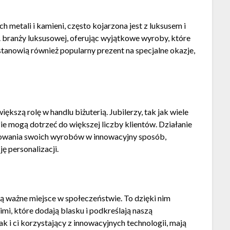
h metali i kamieni, często kojarzona jest z luksusem i
. branży luksusowej, oferując wyjątkowe wyroby, które
stanowią również popularny prezent na specjalne okazje,
ększą rolę w handlu biżuterią. Jubilerzy, tak jak wiele
dzie mogą dotrzeć do większej liczby klientów. Działanie
ntowania swoich wyrobów w innowacyjny sposób,
ę personalizacji.
ują ważne miejsce w społeczeństwie. To dzięki nim
mi, które dodają blasku i podkreślają naszą
jak i ci korzystający z innowacyjnych technologii, mają